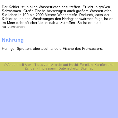
Der Köhler ist in allen Wassertiefen anzutreffen. Er lebt in großen
Schwärmen. Große Fische bevorzugen auch größere Wassertiefen.
Sie leben in 100 bis 2000 Metern Wassertiefe. Dadurch, dass der
Köhler bei seinen Wanderungen den Heringsschwärmen folgt, ist er
im Meer sehr oft oberflächennah anzutreffen. So ist er leicht
auszumachen.
Nahrung
Heringe, Sprotten, aber auch andere Fische des Freiwassers.
©
Angeln
mit Alex - Tipps zum Angeln auf
Hecht
,
Forellen
,
Karpfen
und
Zander
-
Impressum
|
Datenschutz
|
Sitemap