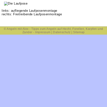
links: aufliegende Laufposenmontage
rechts: Freitreibende Laufposenmontage
©
Angeln
mit Alex - Tipps zum Angeln auf
Hecht
,
Forellen
,
Karpfen
und
Zander
-
Impressum
|
Datenschutz
|
Sitemap