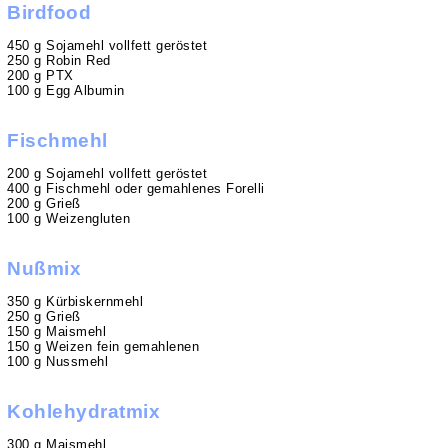
Birdfood
450 g Sojamehl vollfett geröstet
250 g Robin Red
200 g PTX
100 g Egg Albumin
Fischmehl
200 g Sojamehl vollfett geröstet
400 g Fischmehl oder gemahlenes Forelli
200 g Grieß
100 g Weizengluten
Nußmix
350 g Kürbiskernmehl
250 g Grieß
150 g Maismehl
150 g Weizen fein gemahlenen
100 g Nussmehl
Kohlehydratmix
300 g Maismehl