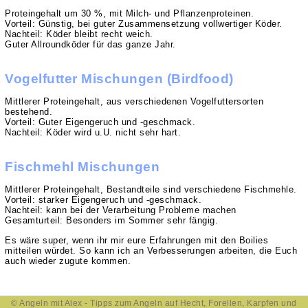
Proteingehalt um 30 %, mit Milch- und Pflanzenproteinen.
Vorteil: Günstig, bei guter Zusammensetzung vollwertiger Köder.
Nachteil: Köder bleibt recht weich.
Guter Allroundköder für das ganze Jahr.
Vogelfutter Mischungen (Birdfood)
Mittlerer Proteingehalt, aus verschiedenen Vogelfuttersorten
bestehend.
Vorteil: Guter Eigengeruch und -geschmack.
Nachteil: Köder wird u.U. nicht sehr hart.
Fischmehl Mischungen
Mittlerer Proteingehalt, Bestandteile sind verschiedene Fischmehle.
Vorteil: starker Eigengeruch und -geschmack.
Nachteil: kann bei der Verarbeitung Probleme machen
Gesamturteil: Besonders im Sommer sehr fängig.
Es wäre super, wenn ihr mir eure Erfahrungen mit den Boilies
mitteilen würdet. So kann ich an Verbesserungen arbeiten, die Euch
auch wieder zugute kommen.
©
Angeln
mit Alex - Tipps zum Angeln auf
Hecht
,
Forellen
,
Karpfen
und